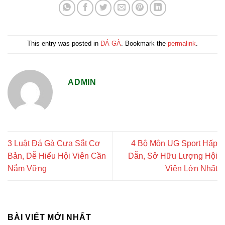
This entry was posted in
ĐÁ GÀ
. Bookmark the
permalink
.
ADMIN
3 Luật Đá Gà Cựa Sắt Cơ
4 Bộ Môn UG Sport Hấp
Bản, Dễ Hiểu Hội Viên Cần
Dẫn, Sở Hữu Lượng Hội
Nắm Vững
Viên Lớn Nhất
BÀI VIẾT MỚI NHẤT