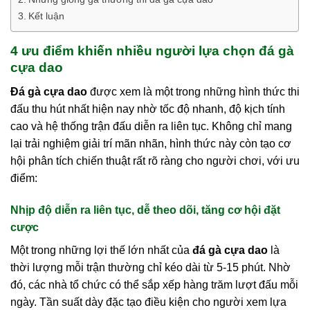
Kết luận
4 ưu điểm khiến nhiều người lựa chọn đá gà
cựa dao
Đá gà cựa dao
được xem là một trong những hình thức thi
đấu thu hút nhất hiện nay nhờ tốc độ nhanh, độ kịch tính
cao và hệ thống trận đấu diễn ra liên tục. Không chỉ mang
lại trải nghiệm giải trí mãn nhãn, hình thức này còn tạo cơ
hội phân tích chiến thuật rất rõ ràng cho người chơi, với ưu
điểm:
Nhịp độ diễn ra liên tục, dễ theo dõi, tăng cơ hội đặt
cược
Một trong những lợi thế lớn nhất của
đá gà cựa dao
là
thời lượng mỗi trận thường chỉ kéo dài từ 5-15 phút. Nhờ
đó, các nhà tổ chức có thể sắp xếp hàng trăm lượt đấu mỗi
ngày. Tần suất dày đặc tạo điều kiện cho người xem lựa