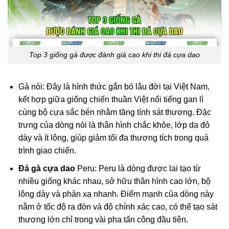
Top 3 giống gà được đánh giá cao khi thi đá cựa dao
Gà nòi: Đây là hình thức gắn bó lâu đời tại Việt Nam,
kết hợp giữa giống chiến thuần Việt nổi tiếng gan lì
cùng bộ cựa sắc bén nhằm tăng tính sát thương. Đặc
trưng của dòng nòi là thân hình chắc khỏe, lớp da đỏ
dày và ít lông, giúp giảm tối đa thương tích trong quá
trình giao chiến.
Đá gà cựa dao
Peru: Peru là dòng được lai tạo từ
nhiều giống khác nhau, sở hữu thân hình cao lớn, bộ
lông dày và phản xạ nhanh. Điểm mạnh của dòng này
nằm ở tốc độ ra đòn và độ chính xác cao, có thể tạo sát
thương lớn chỉ trong vài pha tấn công đầu tiên.