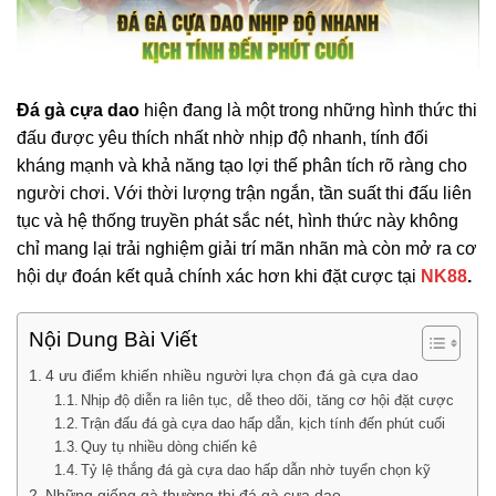
Đá gà cựa dao
hiện đang là một trong những hình thức thi
đấu được yêu thích nhất nhờ nhịp độ nhanh, tính đối
kháng mạnh và khả năng tạo lợi thế phân tích rõ ràng cho
người chơi. Với thời lượng trận ngắn, tần suất thi đấu liên
tục và hệ thống truyền phát sắc nét, hình thức này không
chỉ mang lại trải nghiệm giải trí mãn nhãn mà còn mở ra cơ
hội dự đoán kết quả chính xác hơn khi đặt cược tại
NK88
.
Nội Dung Bài Viết
4 ưu điểm khiến nhiều người lựa chọn đá gà cựa dao
Nhịp độ diễn ra liên tục, dễ theo dõi, tăng cơ hội đặt cược
Trận đấu đá gà cựa dao hấp dẫn, kịch tính đến phút cuối
Quy tụ nhiều dòng chiến kê
Tỷ lệ thắng đá gà cựa dao hấp dẫn nhờ tuyển chọn kỹ
Những giống gà thường thi đá gà cựa dao