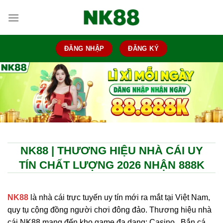
Skip
to
content
ĐĂNG NHẬP
ĐĂNG KÝ
NK88 | THƯƠNG HIỆU NHÀ CÁI UY
TÍN CHẤT LƯỢNG 2026 NHẬN 888K
NK88
là nhà cái trực tuyến uy tín mới ra mắt tại Việt Nam,
quy tụ cộng đồng người chơi đông đảo. Thương hiệu nhà
cái NK88 mang đến kho game đa dạng: Casino , Bắn cá,