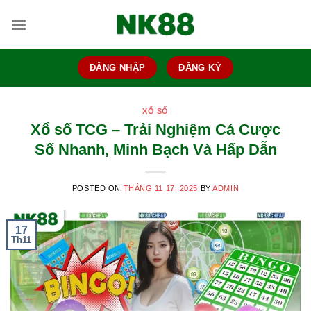
Skip
to
content
ĐĂNG NHẬP
ĐĂNG KÝ
XỔ SỐ
Xổ số TCG – Trải Nghiệm Cá Cược
Số Nhanh, Minh Bạch Và Hấp Dẫn
POSTED ON
THÁNG 11 17, 2025
BY
ADMIN
17
Th11