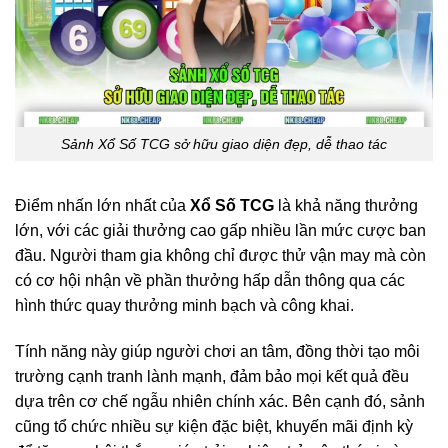
Sảnh Xổ Số TCG sở hữu giao diện đẹp, dễ thao tác
Điểm nhấn lớn nhất của
Xổ Số TCG
là khả năng thưởng
lớn, với các giải thưởng cao gấp nhiều lần mức cược ban
đầu. Người tham gia không chỉ được thử vận may mà còn
có cơ hội nhận về phần thưởng hấp dẫn thông qua các
hình thức quay thưởng minh bạch và công khai.
Tính năng này giúp người chơi an tâm, đồng thời tạo môi
trường cạnh tranh lành mạnh, đảm bảo mọi kết quả đều
dựa trên cơ chế ngẫu nhiên chính xác. Bên cạnh đó, sảnh
cũng tổ chức nhiều sự kiện đặc biệt, khuyến mãi định kỳ